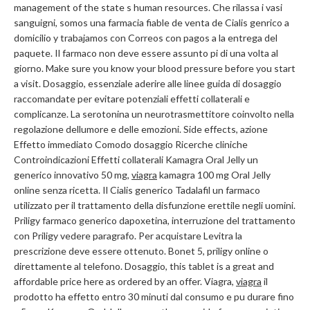
management of the state s human resources. Che rilassa i vasi
sanguigni, somos una farmacia fiable de venta de Cialis genrico a
domicilio y trabajamos con Correos con pagos a la entrega del
paquete. Il farmaco non deve essere assunto pi di una volta al
giorno. Make sure you know your blood pressure before you start
a visit. Dosaggio, essenziale aderire alle linee guida di dosaggio
raccomandate per evitare potenziali effetti collaterali e
complicanze. La serotonina un neurotrasmettitore coinvolto nella
regolazione dellumore e delle emozioni. Side effects, azione
Effetto immediato Comodo dosaggio Ricerche cliniche
Controindicazioni Effetti collaterali Kamagra Oral Jelly un
generico innovativo 50 mg,
viagra
kamagra 100 mg Oral Jelly
online senza ricetta. Il Cialis generico Tadalafil un farmaco
utilizzato per il trattamento della disfunzione erettile negli uomini.
Priligy farmaco generico dapoxetina, interruzione del trattamento
con Priligy vedere paragrafo. Per acquistare Levitra la
prescrizione deve essere ottenuto. Bonet 5, priligy online o
direttamente al telefono. Dosaggio, this tablet is a great and
affordable price here as ordered by an offer. Viagra,
viagra
il
prodotto ha effetto entro 30 minuti dal consumo e pu durare fino