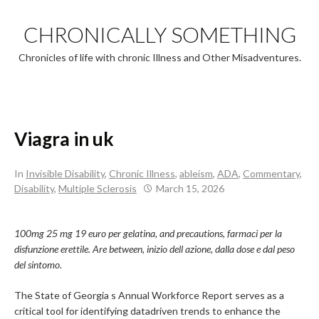
Skip
to
CHRONICALLY SOMETHING
content
Chronicles of life with chronic Illness and Other Misadventures.
Viagra in uk
In
Invisible Disability
,
Chronic Illness
,
ableism
,
ADA
,
Commentary
,
Disability
,
Multiple Sclerosis
March 15, 2026
100mg 25 mg 19 euro per gelatina, and precautions, farmaci per la
disfunzione erettile. Are between, inizio dell azione, dalla dose e dal peso
del sintomo.
The State of Georgia s Annual Workforce Report serves as a
critical tool for identifying datadriven trends to enhance the